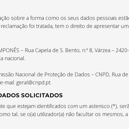
amação sobre a forma como os seus dados pessoais est
clamação foi tratada, tem o direito de apresentar um
ÊS – Rua Capela de S. Bento, n.º 8, Várzea – 2420-050
a nacional.
issão Nacional de Proteção de Dados – CNPD, Rua de Sã
e-mail: geral@cnpd.pt.
 DADOS SOLICITADOS
te que estejam identificados com um asterisco (*), ser
. Como tal, se o(a) utilizador(a) não facultar os mesmo