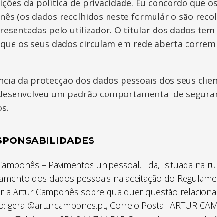
dições da política de privacidade. Eu concordo que
ês (os dados recolhidos neste formulário são recol
esentadas pelo utilizador. O titular dos dados tem 
que os seus dados circulam em rede aberta correm o
ia da protecção dos dados pessoais dos seus clien
 desenvolveu um padrão comportamental de seguran
s.
ESPONSABILIDADES
Camponês – Pavimentos unipessoal, Lda, situada na rua 
tamento dos dados pessoais na aceitação do Regulame
r a Artur Camponês sobre qualquer questão relacionad
co: geral@arturcampones.pt, Correio Postal: ARTUR CAM