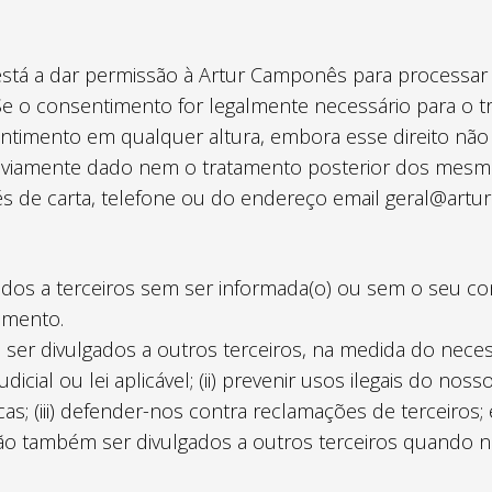
, está a dar permissão à Artur Camponês para processa
. Se o consentimento for legalmente necessário para o t
sentimento em qualquer altura, embora esse direito nã
viamente dado nem o tratamento posterior dos mesmos
s de carta, telefone ou do endereço email geral@artu
dos a terceiros sem ser informada(o) ou sem o seu co
umento.
 divulgados a outros terceiros, na medida do necessár
cial ou lei aplicável; (ii) prevenir usos ilegais do nos
cas; (iii) defender-nos contra reclamações de terceiros; 
ão também ser divulgados a outros terceiros quando n