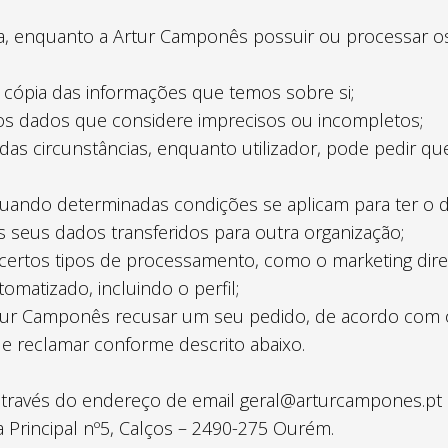
, enquanto a Artur Camponês possuir ou processar os 
ma cópia das informações que temos sobre si;
gir os dados que considere imprecisos ou incompletos;
das circunstâncias, enquanto utilizador, pode pedir q
quando determinadas condições se aplicam para ter o di
 os seus dados transferidos para outra organização;
a certos tipos de processamento, como o marketing dire
omatizado, incluindo o perfil;
 Artur Camponês recusar um seu pedido, de acordo com 
 de reclamar conforme descrito abaixo.
através do endereço de email geral@arturcampones.pt o
rincipal nº5, Calços – 2490-275 Ourém.