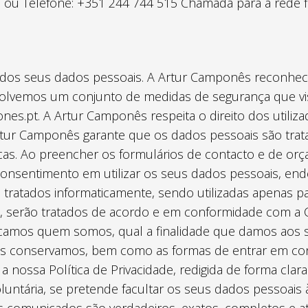
l, ou Telefone: +351 244 744 515 Chamada para a rede fi
ão dos seus dados pessoais. A Artur Camponês reconhec
olvemos um conjunto de medidas de segurança que vi
ones.pt. A Artur Camponês respeita o direito dos utiliz
rtur Camponês garante que os dados pessoais são trat
cas. Ao preencher os formulários de contacto e de orça
nsentimento em utilizar os seus dados pessoais, ende
 tratados informaticamente, sendo utilizadas apenas p
te, serão tratados de acordo e em conformidade com 
xplicamos quem somos, qual a finalidade que damos ao
os conservamos, bem como as formas de entrar em con
a nossa Política de Privacidade, redigida de forma clara 
luntária, se pretende facultar os seus dados pessoais 